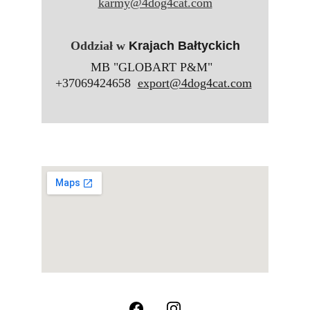
karmy@4dog4cat.com
Oddział w 
Krajach Bałtyckich
MB "GLOBART P&M"  
 +37069424658  
export@4dog4cat.com