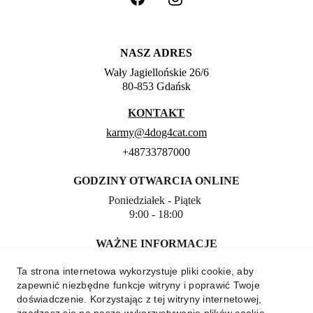
NASZ ADRES
Wały Jagiellońskie 26/6
80-853 Gdańsk
KONTAKT
karmy@4dog4cat.com
+48733787000
GODZINY OTWARCIA ONLINE
Poniedziałek - Piątek 
9:00 - 18:00
WAŻNE INFORMACJE
REGULAMIN
Ta strona internetowa wykorzystuje pliki cookie, aby
POLITYKA PRYWATNOŚCI
zapewnić niezbędne funkcje witryny i poprawić Twoje
ZWROTY I DOSTAWA
doświadczenie. Korzystając z tej witryny internetowej,