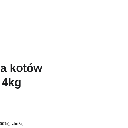
Główna
O nas
Sklep
Oferta
Kontakt
a kotów 
 4kg
60%), zboża, 