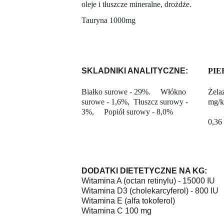
oleje i tłuszcze mineralne, drożdże.
Tauryna 1000mg
SKLADNIKI ANALITYCZNE:
PIE
Białko surowe - 29%.     Włókno 
Żelaz
surowe - 1,6%,  Tłuszcz surowy - 
mg/kg
3%,     Popiół surowy - 8,0%
      
0,36 
DODATKI DIETETYCZNE NA KG:        
Witamina A (octan retinylu) - 15000 IU 
Witamina D3 (cholekarcyferol) - 800 IU 
Witamina E (alfa tokoferol)                   
Witamina C 100 mg