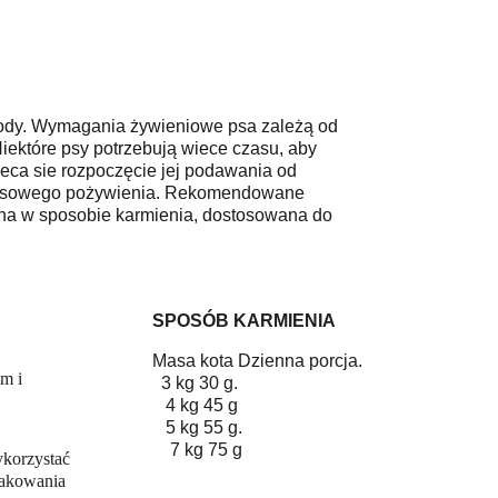
wody. Wymagania żywieniowe psa zależą od 
Niektóre psy potrzebują wiece czasu, aby 
leca sie rozpoczęcie jej podawania od 
czasowego pożywienia. Rekomendowane 
dana w sposobie karmienia, dostosowana do 
SPOSÓB KARMIENIA
Masa kota Dzienna porcja. 
m i 
  3 kg 30 g.                             
   4 kg 45 g                             
   5 kg 55 g.                            
    7 kg 75 g
ykorzystać 
opakowania