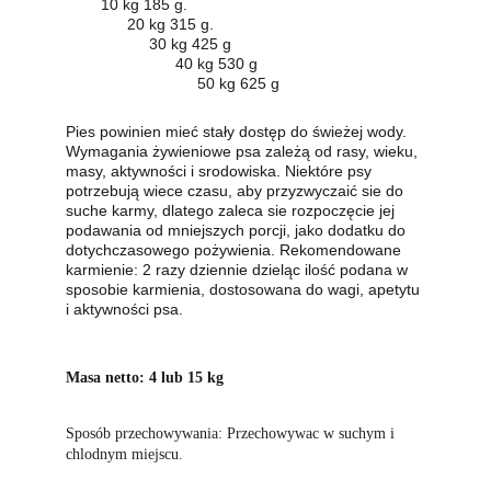
        10 kg 185 g.                         
              20 kg 315 g.                   
                   30 kg 425 g               
                         40 kg 530 g         
                              50 kg 625 g
Pies powinien mieć stały dostęp do świeżej wody. 
Wymagania żywieniowe psa zależą od rasy, wieku, 
masy, aktywności i srodowiska. Niektóre psy 
potrzebują wiece czasu, aby przyzwyczaić sie do 
suche karmy, dlatego zaleca sie rozpoczęcie jej 
podawania od mniejszych porcji, jako dodatku do 
dotychczasowego pożywienia. Rekomendowane 
karmienie: 2 razy dziennie dzieląc ilość podana w 
sposobie karmienia, dostosowana do wagi, apetytu 
i aktywności psa.
Masa netto: 4 lub 15 kg
Sposób przechowywania: Przechowywac w suchym i 
chlodnym miejscu.