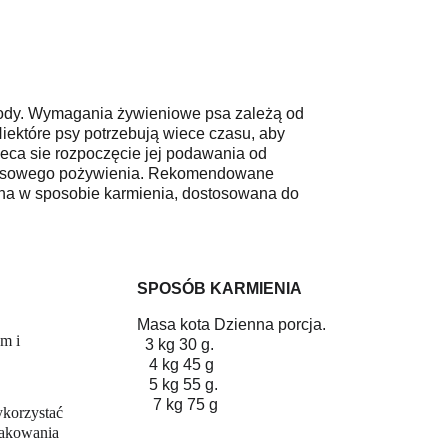
wody. Wymagania żywieniowe psa zależą od 
Niektóre psy potrzebują wiece czasu, aby 
leca sie rozpoczęcie jej podawania od 
czasowego pożywienia. Rekomendowane 
dana w sposobie karmienia, dostosowana do 
SPOSÓB KARMIENIA
Masa kota Dzienna porcja. 
m i 
  3 kg 30 g.                             
   4 kg 45 g                             
   5 kg 55 g.                            
    7 kg 75 g
ykorzystać 
opakowania