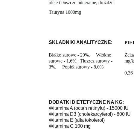
oleje i tłuszcze mineralne, drożdże.
Tauryna 1000mg
SKLADNIKI ANALITYCZNE:
PIE
Białko surowe - 29%.     Włókno 
Żelaz
surowe - 1,6%,  Tłuszcz surowy - 
mg/kg
3%,     Popiół surowy - 8,0%
      
0,36 
DODATKI DIETETYCZNE NA KG:        
Witamina A (octan retinylu) - 15000 IU 
Witamina D3 (cholekarcyferol) - 800 IU 
Witamina E (alfa tokoferol)                   
Witamina C 100 mg