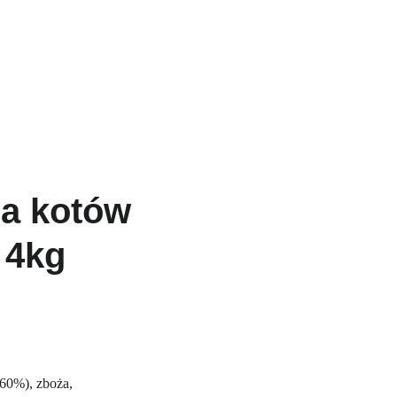
Main
About us
Shop
Offer
Kontakt
a kotów 
 4kg
60%), zboża, 